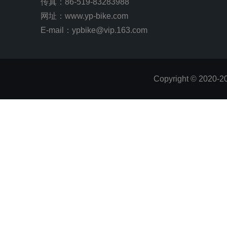
传真：86-519-83283988
网址：
www.yp-bike.com
E-mail：ypbike@vip.163.com
Copyright © 2020-2